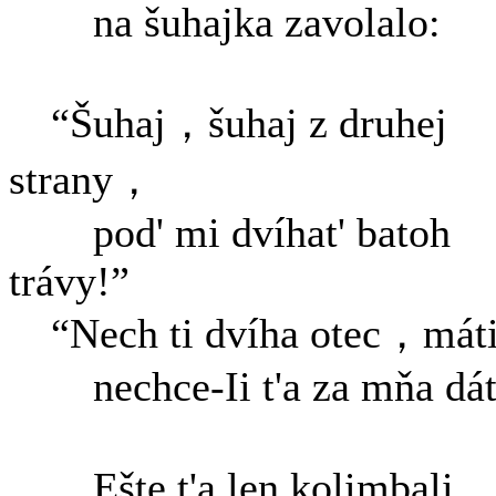
na šuhajka zavolalo:
“Šuhaj，šuhaj z druhej
strany，
pod' mi dvíhat' batoh
trávy!”
“Nech ti dvíha otec，má
nechce-Ii t'a za mňa dát
Ešte t'a len kolimbali，