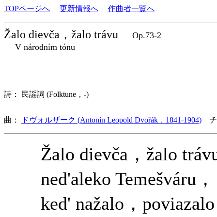
TOPページへ
更新情報へ
作曲者一覧へ
Žalo dievča，žalo trávu
Op.73-2
V národním tónu
詩： 民謡詞 (Folktune，-)
曲：
ドヴォルザーク (Antonín Leopold Dvořák，1841-1904)
チ
Žalo dievča，žalo tráv
ned'aleko Temešváru，
ked' nažalo，poviazal