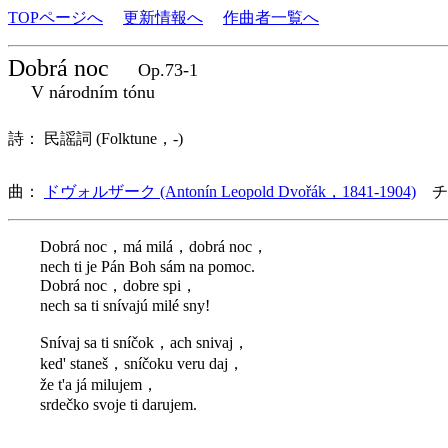
TOPページへ
更新情報へ
作曲者一覧へ
Dobrá noc
Op.73-1
V národním tónu
詩： 民謡詞 (Folktune，-)
曲：
ドヴォルザーク (Antonín Leopold Dvořák，1841-1904)
チ
Dobrá noc，má milá，dobrá noc，
nech ti je Pán Boh sám na pomoc.
Dobrá noc，dobre spi，
nech sa ti snívajú milé sny!
Snívaj sa ti sníčok，ach snivaj，
ked' staneš，sníčoku veru daj，
že t'a já milujem，
srdečko svoje ti darujem.