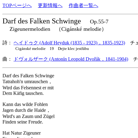
TOPページへ
更新情報へ
作曲者一覧へ
Darf des Falken Schwinge
Op.55-7
Zigeunermelodien （Cigánské melodie）
詩：
ヘイドゥク (Adolf Heyduk (1835 - 1923)，1835-1923)
チ
Cigánské melodie 19 Dejte klec jestřábu
曲：
ドヴォルザーク (Antonín Leopold Dvořák，1841-1904)
チ
Darf des Falken Schwinge
Tatrahoh'n umrauschen，
Wird das Felsennest er mit
Dem Käfig tauschen.
Kann das wilde Fohlen
Jagen durch die Haide，
Wird's an Zaum und Zügel
Finden seine Freude.
Hat Natur Zigeuner