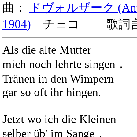
曲：
ドヴォルザーク (Antoní
1904)
チェコ 歌詞言語
Als die alte Mutter
mich noch lehrte singen，
Tränen in den Wimpern
gar so oft ihr hingen.
Jetzt wo ich die Kleinen
selber üb' im Sange，