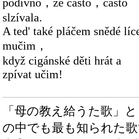
podivno，že často，často
slzívala.
A ted' také pláčem snědé líc
mučim，
když cigánské děti hrát a
zpívat učim!
「母の教え給うた歌」と
の中でも最も知られた歌