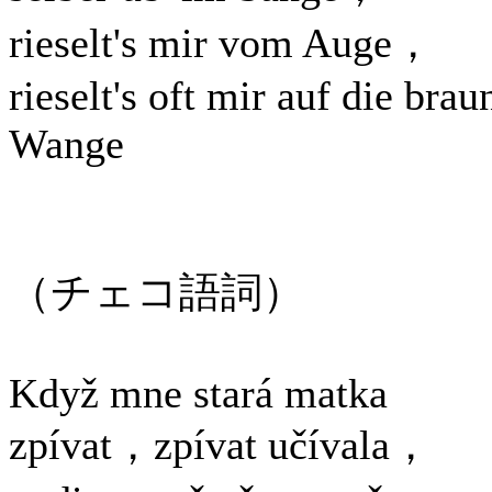
rieselt's mir vom Auge，
rieselt's oft mir auf die brau
Wange
（チェコ語詞）
Když mne stará matka
zpívat，zpívat učívala，