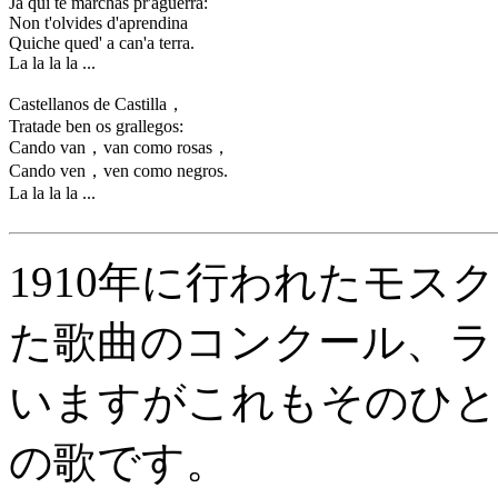
Ja qui te marchas pr'aguerra:
Non t'olvides d'aprendina
Quiche qued' a can'a terra.
La la la la ...
Castellanos de Castilla，
Tratade ben os grallegos:
Cando van，van como rosas，
Cando ven，ven como negros.
La la la la ...
1910年に行われたモス
た歌曲のコンクール、ラ
いますがこれもそのひと
の歌です。