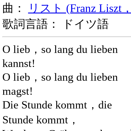
曲：
リスト (Franz Liszt，
歌詞言語： ドイツ語
O lieb，so lang du lieben
kannst!
O lieb，so lang du lieben
magst!
Die Stunde kommt，die
Stunde kommt，