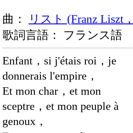
曲：
リスト (Franz Liszt，
歌詞言語： フランス語
Enfant，si j'étais roi，je
donnerais l'empire，
Et mon char，et mon
sceptre，et mon peuple à
genoux，