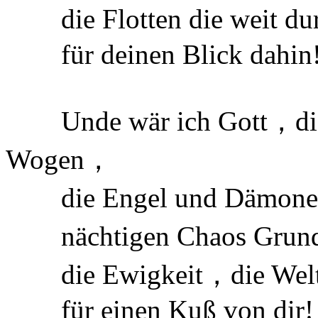
die Flotten die weit dur
für deinen Blick dahin
Unde wär ich Gott，die 
Wogen，
die Engel und Dämonen，
nächtigen Chaos Grund
die Ewigkeit，die Welt
für einen Kuß von dir!