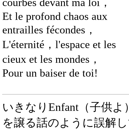
courbés devant ma loi，
Et le profond chaos aux
entrailles fécondes，
L'éternité，l'espace et les
cieux et les mondes，
Pour un baiser de toi!
いきなりEnfant（子
を譲る話のように誤解し