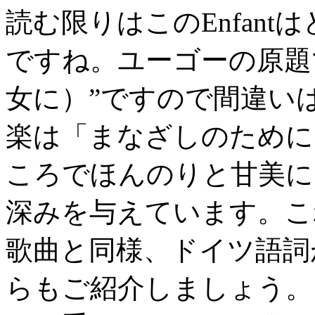
読む限りはこのEnfan
ですね。ユーゴーの原題でも
女に）”ですので間違い
楽は「まなざしのために
ころでほんのりと甘美に
深みを与えています。こ
歌曲と同様、ドイツ語詞
らもご紹介しましょう。