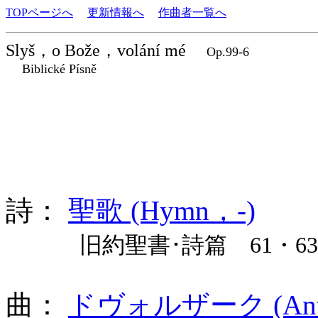
TOPページへ
更新情報へ
作曲者一覧へ
Slyš，o Bože，volání mé
Op.99-6
Biblické Písně
詩：
聖歌 (Hymn，-)
旧約聖書･詩篇 61・6
曲：
ドヴォルザーク (Antoní