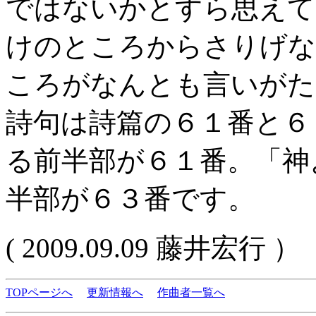
ではないかとすら思えて
けのところからさりげな
ころがなんとも言いがた
詩句は詩篇の６１番と６
る前半部が６１番。「神
半部が６３番です。
( 2009.09.09 藤井宏行 ）
TOPページへ
更新情報へ
作曲者一覧へ