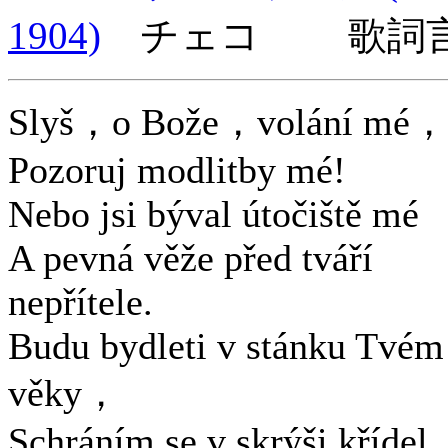
1904)
チェコ 歌詞言
Slyš，o Bože，volání mé，
Pozoruj modlitby mé!
Nebo jsi býval útočiště mé
A pevná věže před tváří
nepřítele.
Budu bydleti v stánku Tvém
věky，
Schráním se v skrýši křídel