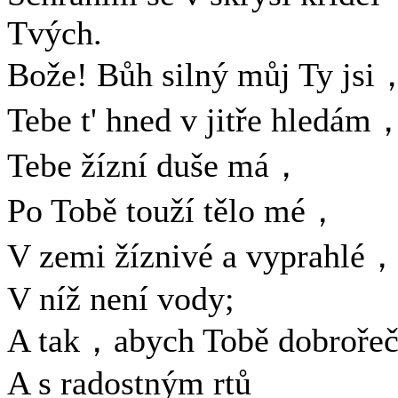
Tvých.
Bože! Bůh silný můj Ty jsi
Tebe t' hned v jitře hledám
Tebe žízní duše má，
Po Tobě touží tělo mé，
V zemi žíznivé a vyprahlé
V níž není vody;
A tak，abych Tobě dobrořeč
A s radostným rtů