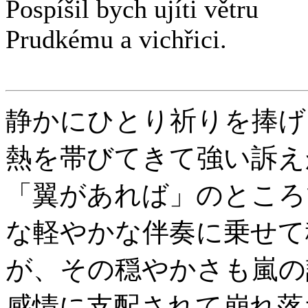
Pospíšil bych ujíti větru
Prudkému a vichřici.
静かにひとり祈りを捧げ
熱を帯びてきて強い訴え
「翼があれば」のところ
な軽やかな伴奏に乗せて
が、その穏やかさも嵐の
感情に支配されて崩れ落