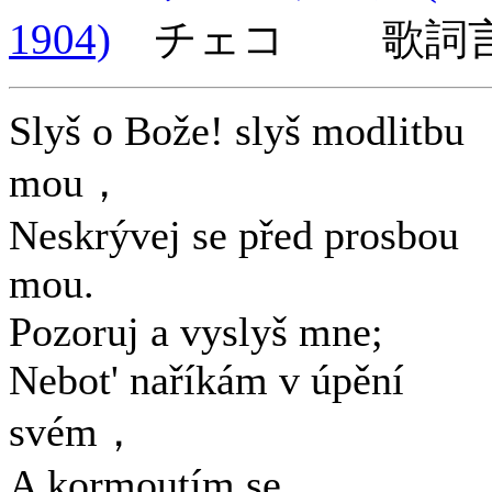
1904)
チェコ 歌詞言
Slyš o Bože! slyš modlitbu
mou，
Neskrývej se před prosbou
mou.
Pozoruj a vyslyš mne;
Nebot' naříkám v úpění
svém，
A kormoutím se.