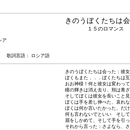
きのうぼくたちは
１５のロマンス
シア
歌詞言語： ロシア語
きのうぼくたちは会った：彼女
ぼくもまた．．．ぼくたちは互
おお神様！何と彼女は変わって
瞳の輝きは消え去り、頬は青ざ
そしてぼくは彼女を長いこと見
ぼくは手を差し伸べた、哀れな
ぼくは何か言いたかった、だけ
何も言わないでといい そして
眉をしかめて、そして手を引っ
それから言った：さよなら、さ