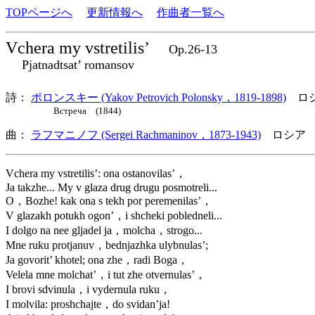
TOPページへ
更新情報へ
作曲者一覧へ
Vchera my vstretilis’
Op.26-13
Pjatnadtsat’ romansov
詩：
ポロンスキー (Yakov Petrovich Polonsky，1819-1898)
ロ
Встреча (1844)
曲：
ラフマニノフ (Sergei Rachmaninov，1873-1943)
ロシア 
Vchera my vstretilis’: ona ostanovilas’，
Ja takzhe... My v glaza drug drugu posmotreli...
O，Bozhe! kak ona s tekh por peremenilas’，
V glazakh potukh ogon’，i shcheki pobledneli...
I dolgo na nee gljadel ja，molcha，strogo...
Mne ruku protjanuv，bednjazhka ulybnulas’;
Ja govorit’ khotel; ona zhe，radi Boga，
Velela mne molchat’，i tut zhe otvernulas’，
I brovi sdvinula，i vydernula ruku，
I molvila: proshchajte，do svidan’ja!