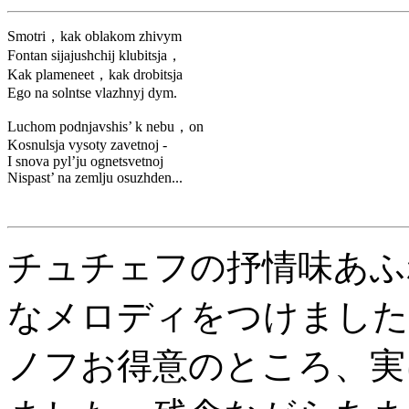
Smotri，kak oblakom zhivym
Fontan sijajushchij klubitsja，
Kak plameneet，kak drobitsja
Ego na solntse vlazhnyj dym.
Luchom podnjavshis’ k nebu，on
Kosnulsja vysoty zavetnoj -
I snova pyl’ju ognetsvetnoj
Nispast’ na zemlju osuzhden...
チュチェフの抒情味あふ
なメロディをつけました
ノフお得意のところ、実