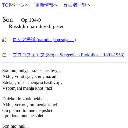
TOPページへ
更新情報へ
作曲者一覧へ
Son
Op.104-9
Russkikh narodnykh pesen
詩：
ロシア民謡 (narodnaja pesnja，-)
曲：
プロコフィエフ (Sergej Sergeevich Prokofiev，1891-1953)
Son moj milyj，son schastlivyj，
Akh，vorotisja，son，nazad!
Sdelaj，mil，menja schastlivoj，
Vspomjani menja khot’ raz!
Daleko druzhok uekhal，
Akh，verno，on menja zabyl!
On pis’mo-to mne ne pishet
I poklona mne ne shlet!
Son moj milij，