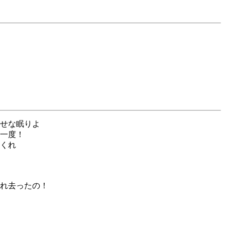
せな眠りよ
一度！
くれ
れ去ったの！