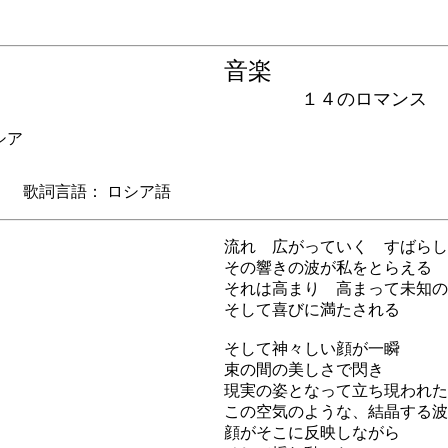
音楽
１４のロマンス
シア
歌詞言語： ロシア語
流れ 広がっていく すばらし
その響きの波が私をとらえる
それは高まり 高まって未知の
そして喜びに満たされる
そして神々しい顔が一瞬
束の間の美しさで閃き
現実の姿となって立ち現われた
この空気のような、結晶する波
顔がそこに反映しながら