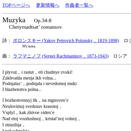
TOPページへ
更新情報へ
作曲者一覧へ
Muzyka
Op.34-8
Chetyrnadtsat’ romansov
詩：
ポロンスキー (Yakov Petrovich Polonsky，1819-1898)
ロ
Музыка
曲：
ラフマニノフ (Sergei Rachmaninov，1873-1943)
ロシア 
I plyvut，i rastut，eti chudnye zvuki!
Zakhvatila menja ikh volna...
Podnjalas’，podnjala i nevedomoj muki
I blazhenstva polna...
I bozhestvennyj lik，na mgnoven’e
Neulovimoj sverknuv krasotoj，
Vsplyl，kak zhivoe viden’e
Nad etoj vozdushnoj，kristal’noj volnoj，
I otrazilsja，
I pokachnulsja，