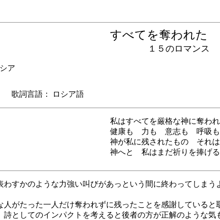
すべてを奪われ
１５のロマンス
シア
歌詞言語： ロシア語
私はすべてを厳格な神に奪われ
健康も 力も 意志も 呼吸も
神が私に残されたもの それは
神へと 私はまだ祈りを捧げる
表わすかのような力強い叫びがあっという間に終わってしまう
な人がたった一人だけ奪われずに残ったことを感謝していると
。詩としてのインパクトを考えると後者の方が正解のような気