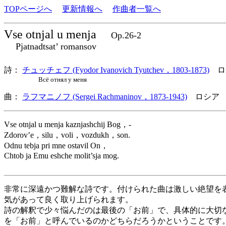
TOPページへ
更新情報へ
作曲者一覧へ
Vse otnjal u menja
Op.26-2
Pjatnadtsat’ romansov
詩：
チュッチェフ (Fyodor Ivanovich Tyutchev，1803-1873)
ロ
Всё отнял у меня
曲：
ラフマニノフ (Sergei Rachmaninov，1873-1943)
ロシア 
Vse otnjal u menja kaznjashchij Bog，-
Zdorov’e，silu，voli，vozdukh，son.
Odnu tebja pri mne ostavil On，
Chtob ja Emu eshche molit’sja mog.
非常に深遠かつ難解な詩です。付けられた曲は激しい絶望を
気があって良く取り上げられます。
詩の解釈で少々悩んだのは最後の「お前」で、具体的に大切
を「お前」と呼んでいるのかどちらだろうかということです