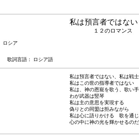
私は預言者ではな
１２のロマンス
15) ロシア
歌詞言語： ロシア語
私は預言者ではない、私は戦士
私はこの世の指導者ではない
私は、神の恩寵を歌う、歌い手
わが武器は竪琴
私は主の意思を実現する
偽りとの同盟は拒みながら
私は心に語りかける 歌を通じ
心の中に神の光を輝かせるのだ