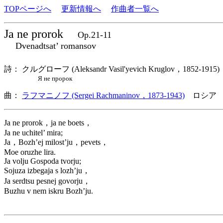
TOPページへ
更新情報へ
作曲者一覧へ
Ja ne prorok
Op.21-11
Dvenadtsat’ romansov
詩： クルグローフ (Aleksandr Vasil'yevich Kruglov，1852-19
Я не пророк
曲：
ラフマニノフ (Sergei Rachmaninov，1873-1943)
ロシア 
Ja ne prorok，ja ne boets，
Ja ne uchitel’ mira;
Ja，Bozh’ej milost’ju，pevets，
Moe oruzhe lira.
Ja volju Gospoda tvorju;
Sojuza izbegaja s lozh’ju，
Ja serdtsu pesnej govorju，
Buzhu v nem iskru Bozh’ju.