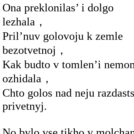
Ona preklonilas’ i dolgo
lezhala，
Pril’nuv golovoju k zemle
bezotvetnoj，
Kak budto v tomlen’i nemo
ozhidala，
Chto golos nad neju razdasts
privetnyj.
No bylo vse tikho v molchan