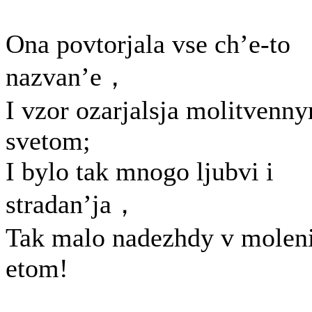
Ona povtorjala vse ch’e-to
nazvan’e，
I vzor ozarjalsja molitvenn
svetom;
I bylo tak mnogo ljubvi i
stradan’ja，
Tak malo nadezhdy v moleni
etom!