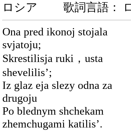
ロシア 歌詞言語： 
Ona pred ikonoj stojala
svjatoju;
Skrestilisja ruki，usta
shevelilis’;
Iz glaz eja slezy odna za
drugoju
Po blednym shchekam
zhemchugami katilis’.