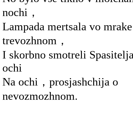
nochi，
Lampada mertsala vo mrake
trevozhnom，
I skorbno smotreli Spasitelj
ochi
Na ochi，prosjashchija o
nevozmozhnom.