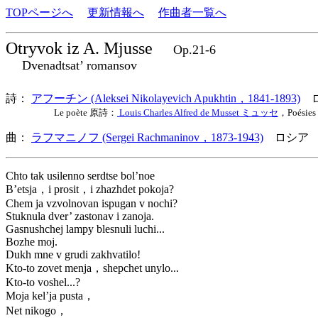
TOPページへ
更新情報へ
作曲者一覧へ
Otryvok iz A. Mjusse
Op.21-6
Dvenadtsat’ romansov
詩：
アフーチン (Aleksei Nikolayevich Apukhtin，1841-1893)
ロ
Le poète 原詩：
Louis Charles Alfred de Musset ミュッセ
，Poésies 
曲：
ラフマニノフ (Sergei Rachmaninov，1873-1943)
ロシア 
Chto tak usilenno serdtse bol’noe
B’etsja，i prosit，i zhazhdet pokoja?
Chem ja vzvolnovan ispugan v nochi?
Stuknula dver’ zastonav i zanoja.
Gasnushchej lampy blesnuli luchi...
Bozhe moj.
Dukh mne v grudi zakhvatilo!
Kto-to zovet menja，shepchet unylo...
Kto-to voshel...?
Moja kel’ja pusta，
Net nikogo，