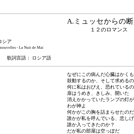
A.ミュッセから
１２のロマンス
シア
nouvelles - La Nuit de Mai
歌詞言語： ロシア語
なぜにこの病んだ心臓はかくも
鼓動するのか、そして求めるの
何に私はおびえ、恐れているの
扉はうめき、きしみ、開いた
消えかかっていたランプの灯が
わが神よ
何かがこの胸を詰まらせたのだ
誰かが私を呼んでいる、悲しげ
誰か入ってきたのか？
だが私の部屋は空っぽだ