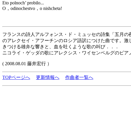
Eto polnoch’ probilo...
O，odinochestvo，o nishcheta!
フランスの詩人アルフォンス・ド・ミュッセの詩集「五月の夜 La Nu
のアレクセイ・アフーチンのロシア語訳につけた曲です。激
きつける雄弁な響きと、血を吐くような歌の叫び．．．
ニコライ・ゲッダの歌にアレクシス・ワイセンベルグのピアノ
( 2008.08.01 藤井宏行 ）
TOPページへ
更新情報へ
作曲者一覧へ