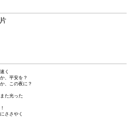
の断片
速く
か、平安を？
か、この夜に？
また光った
！
にささやく