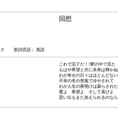
回想
ス 歌詞言語： 英語
これで完了だ！?夢の中で見た
もはや希望と共に未来は輝かぬ
わが幸せの日々はほとんどない
不幸の冬の突風で冷やされて
わが人生の夜明けは曇らされた
愛よ 希望よ そして喜びよ 
思い出もまた加えられるのなら