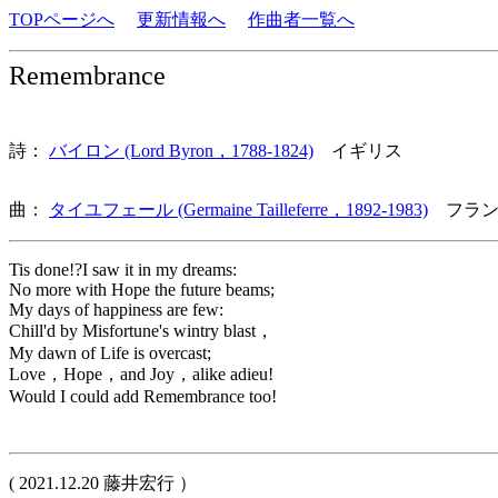
TOPページへ
更新情報へ
作曲者一覧へ
Remembrance
詩：
バイロン (Lord Byron，1788-1824)
イギリス
曲：
タイユフェール (Germaine Tailleferre，1892-1983)
フラン
Tis done!?I saw it in my dreams:
No more with Hope the future beams;
My days of happiness are few:
Chill'd by Misfortune's wintry blast，
My dawn of Life is overcast;
Love，Hope，and Joy，alike adieu!
Would I could add Remembrance too!
( 2021.12.20 藤井宏行 ）