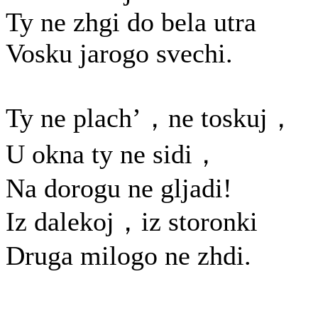
Ty ne zhgi do bela utra
Vosku jarogo svechi.
Ty ne plach’，ne toskuj，
U okna ty ne sidi，
Na dorogu ne gljadi!
Iz dalekoj，iz storonki
Druga milogo ne zhdi.