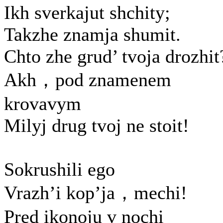
Ikh sverkajut shchity;
Takzhe znamja shumit.
Chto zhe grud’ tvoja drozhit
Akh，pod znamenem
krovavym
Milyj drug tvoj ne stoit!
Sokrushili ego
Vrazh’i kop’ja，mechi!
Pred ikonoju v nochi