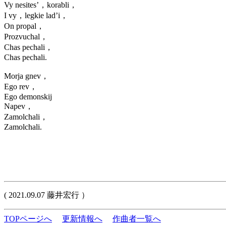
Vy nesites’，korabli，
I vy，legkie lad’i，
On propal，
Prozvuchal，
Chas pechali，
Chas pechali.
Morja gnev，
Ego rev，
Ego demonskij
Napev，
Zamolchali，
Zamolchali.
( 2021.09.07 藤井宏行 ）
TOPページへ
更新情報へ
作曲者一覧へ