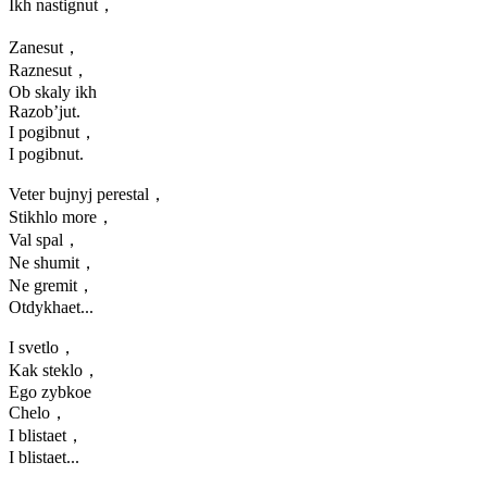
Ikh nastignut，
Zanesut，
Raznesut，
Ob skaly ikh
Razob’jut.
I pogibnut，
I pogibnut.
Veter bujnyj perestal，
Stikhlo more，
Val spal，
Ne shumit，
Ne gremit，
Otdykhaet...
I svetlo，
Kak steklo，
Ego zybkoe
Chelo，
I blistaet，
I blistaet...