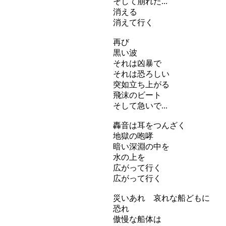
そして崩れた...
消える
消えて行く
再び
黒い波
それは凶暴で
それは恐ろしい
突如立ち上がる
飛沫のビート
そして急いで...
轟音は耳をつんざく
地獄の咆哮
暗い深淵の中を
水の上を
広がって行く
広がって行く
災いあれ 哀れな船どもに
恐れ
傲慢な船体は