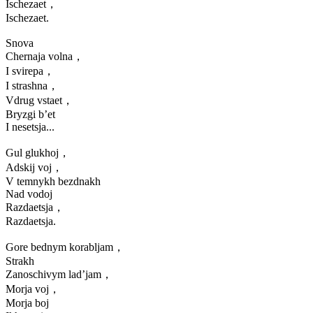
Ischezaet，
Ischezaet.
Snova
Chernaja volna，
I svirepa，
I strashna，
Vdrug vstaet，
Bryzgi b’et
I nesetsja...
Gul glukhoj，
Adskij voj，
V temnykh bezdnakh
Nad vodoj
Razdaetsja，
Razdaetsja.
Gore bednym korabljam，
Strakh
Zanoschivym lad’jam，
Morja voj，
Morja boj