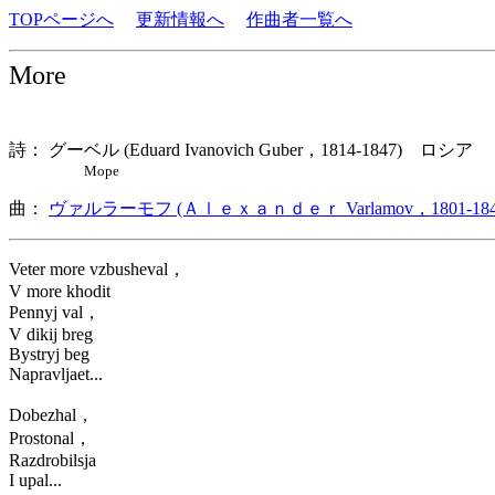
TOPページへ
更新情報へ
作曲者一覧へ
More
詩： グーベル (Eduard Ivanovich Guber，1814-1847) ロシア
Море
曲：
ヴァルラーモフ (Ａｌｅｘａｎｄｅｒ Varlamov，1801-184
Veter more vzbusheval，
V more khodit
Pennyj val，
V dikij breg
Bystryj beg
Napravljaet...
Dobezhal，
Prostonal，
Razdrobilsja
I upal...