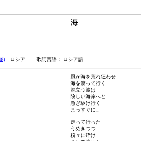
海
8)
ロシア 歌詞言語： ロシア語
風が海を荒れ狂わせ
海を渡って行く
泡立つ波は
険しい海岸へと
急ぎ駆け行く
まっすぐに...
走って行った
うめきつつ
粉々に砕け