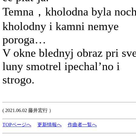
Temna，kholodna byla noch
kholodny i kamni nemye
poroga…
V okne blednyj obraz pri sv
luny smotrel ipechal’no i
strogo.
( 2021.06.02 藤井宏行 ）
TOPページへ
更新情報へ
作曲者一覧へ