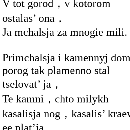
V tot gorod，v kotorom
ostalas’ ona，
Ja mchalsja za mnogie mili.
Primchalsja i kamennyj do
porog tak plamenno stal
tselovat’ ja，
Te kamni，chto milykh
kasalisja nog，kasalis’ krae
ee plat’ja.