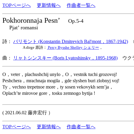
TOPページへ
更新情報へ
作曲者一覧へ
Pokhoronnaja Pesn’
Op.5-4
Pjat’ romansi
詩：
バリモント (Konstantin Dmitrevich Bal'mont，1867-1942)
A dirge 原詩：
Percy Bysshe Shelley シェリー
，
曲：
リャトシンスキー (Boris Lyatoshinsky，1895-1968)
ウクラ
O，veter，plachushchij unylo，O，vestnik tuchi grozovoj!
Peshchera，mrachnaja mogila，gde slyshen buri zlobnyj voj!
Ty，vechno trepetnoe more，ty sosen vekovykh sem’ja，
Oplach’te mirovoe gore，tosku zemnogo bytija !
( 2021.06.02 藤井宏行 ）
TOPページへ
更新情報へ
作曲者一覧へ