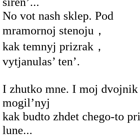
siren’...
No vot nash sklep. Pod
mramornoj stenoju，
kak temnyj prizrak，
vytjanulas’ ten’.
I zhutko mne. I moj dvojnik
mogil’nyj
kak budto zhdet chego-to pr
lune...