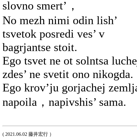
slovno smert’，
No mezh nimi odin lish’
tsvetok posredi ves’ v
bagrjantse stoit.
Ego tsvet ne ot solntsa luche
zdes’ ne svetit ono nikogda.
Ego krov’ju gorjachej zemlj
napoila，napivshis’ sama.
( 2021.06.02 藤井宏行 ）