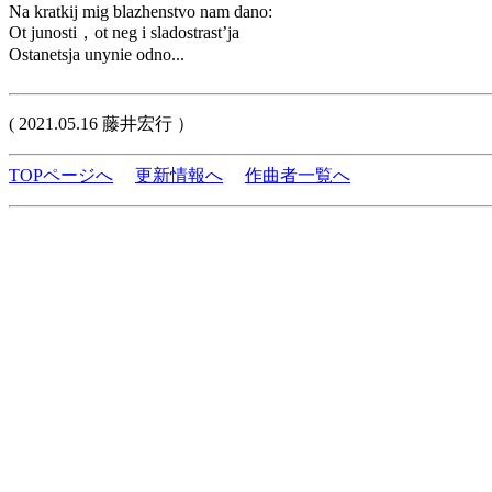
Na kratkij mig blazhenstvo nam dano:
Ot junosti，ot neg i sladostrast’ja
Ostanetsja unynie odno...
( 2021.05.16 藤井宏行 ）
TOPページへ
更新情報へ
作曲者一覧へ