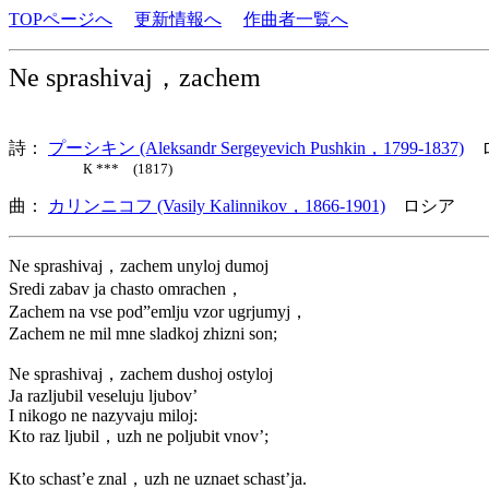
TOPページへ
更新情報へ
作曲者一覧へ
Ne sprashivaj，zachem
詩：
プーシキン (Aleksandr Sergeyevich Pushkin，1799-1837)
ロ
К *** (1817)
曲：
カリンニコフ (Vasily Kalinnikov，1866-1901)
ロシア 歌
Ne sprashivaj，zachem unyloj dumoj
Sredi zabav ja chasto omrachen，
Zachem na vse pod”emlju vzor ugrjumyj，
Zachem ne mil mne sladkoj zhizni son;
Ne sprashivaj，zachem dushoj ostyloj
Ja razljubil veseluju ljubov’
I nikogo ne nazyvaju miloj:
Kto raz ljubil，uzh ne poljubit vnov’;
Kto schast’e znal，uzh ne uznaet schast’ja.