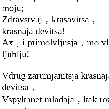
moju;
Zdravstvuj，krasavitsa，
krasnaja devitsa!
Ax，i primolvljusja，molvl
ljublju!
Vdrug zarumjanitsja krasnaj
devitsa，
Vspykhnet mladaja，kak ro