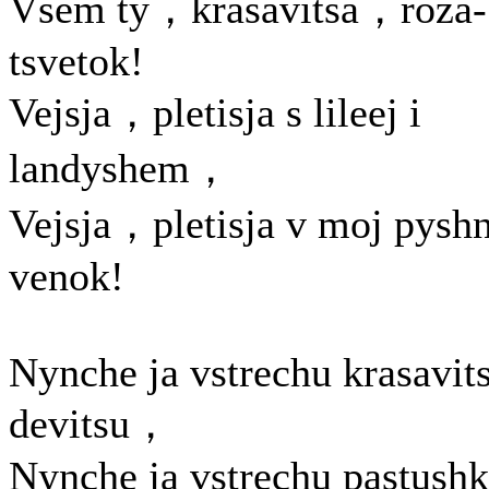
Vsem ty，krasavitsa，roza-
tsvetok!
Vejsja，pletisja s lileej i
landyshem，
Vejsja，pletisja v moj pysh
venok!
Nynche ja vstrechu krasavit
devitsu，
Nynche ja vstrechu pastush