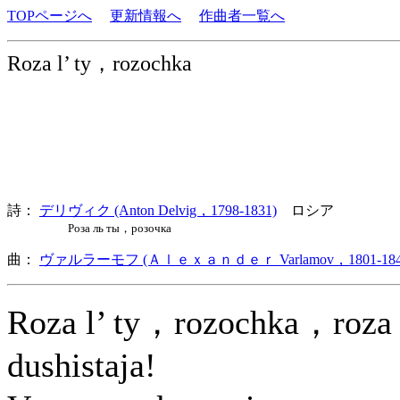
TOPページへ
更新情報へ
作曲者一覧へ
Roza l’ ty，rozochka
詩：
デリヴィク (Anton Delvig，1798-1831)
ロシア
Роза ль ты，розочка
曲：
ヴァルラーモフ (Ａｌｅｘａｎｄｅｒ Varlamov，1801-184
Roza l’ ty，rozochka，roza
dushistaja!