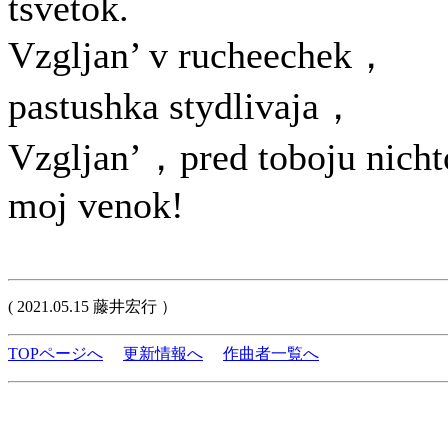
tsvetok.
Vzgljan’ v rucheechek，
pastushka stydlivaja，
Vzgljan’，pred toboju nicht
moj venok!
( 2021.05.15 藤井宏行 ）
TOPページへ
更新情報へ
作曲者一覧へ