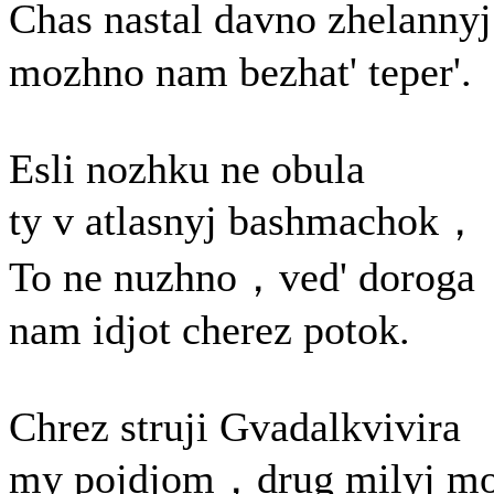
Chas nastal davno zhelann
mozhno nam bezhat' teper'.
Esli nozhku ne obula
ty v atlasnyj bashmachok，
To ne nuzhno，ved' doroga
nam idjot cherez potok.
Chrez struji Gvadalkvivira
my pojdjom，drug milyj mo