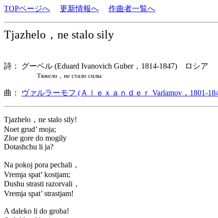
TOPページへ
更新情報へ
作曲者一覧へ
Tjazhelo，ne stalo sily
詩： グーベル (Eduard Ivanovich Guber，1814-1847) ロシア
Тяжело，не стало силы
曲：
ヴァルラーモフ (Ａｌｅｘａｎｄｅｒ Varlamov，1801-184
Tjazhelo，ne stalo sily!
Noet grud’ moja;
Zloe gore do mogily
Dotashchu li ja?
Na pokoj pora pechali，
Vremja spat’ kostjam;
Dushu strasti razorvali，
Vremja spat’ strastjam!
A daleko li do groba!