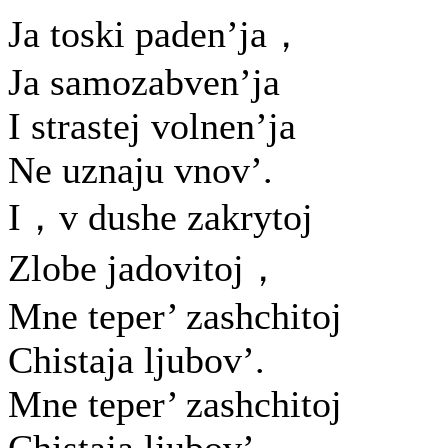
Ja toski paden’ja，
Ja samozabven’ja
I strastej volnen’ja
Ne uznaju vnov’.
I，v dushe zakrytoj
Zlobe jadovitoj，
Mne teper’ zashchitoj
Chistaja ljubov’.
Mne teper’ zashchitoj