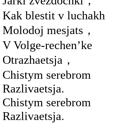
Jarki zvezdochki，
Kak blestit v luchakh
Molodoj mesjats，
V Volge-rechen’ke
Otrazhaetsja，
Chistym serebrom
Razlivaetsja.
Chistym serebrom
Razlivaetsja.