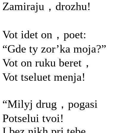
Zamiraju，drozhu!
Vot idet on，poet:
“Gde ty zor’ka moja?”
Vot on ruku beret，
Vot tseluet menja!
“Milyj drug，pogasi
Potselui tvoi!
I bez nikh pri tebe