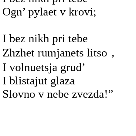
Ogn’ pylaet v krovi;
I bez nikh pri tebe
Zhzhet rumjanets litso，
I volnuetsja grud’
I blistajut glaza
Slovno v nebe zvezda!”