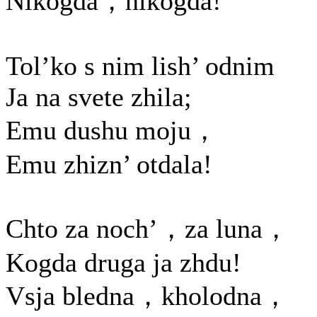
Nikogda，nikogda!
Tol’ko s nim lish’ odnim
Ja na svete zhila;
Emu dushu moju，
Emu zhizn’ otdala!
Chto za noch’，za luna，
Kogda druga ja zhdu!
Vsja bledna，kholodna，