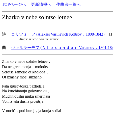
TOPページへ
更新情報へ
作曲者一覧へ
Zharko v nebe solntse letnee
詩：
コリツォーフ (Aleksei Vasilievich Koltsov，1808-1842)
ロ
Жарко в небе солнце летнее
曲：
ヴァルラーモフ (Ａｌｅｘａｎｄｅｒ Varlamov，1801-184
Zharko v nebe solntse letnee，
Da ne greet menja，molodtsa.
Serdtse zamerlo ot kholoda，
Ot izmeny moej suzhenoj.
Pala grust’-toska tjazhelaja
Na kruchinnuju golovushku，
Muchit dushu muka smertnaja，
Von iz tela dusha prositsja.
V noch’，pod burej，ja konja sedlal，