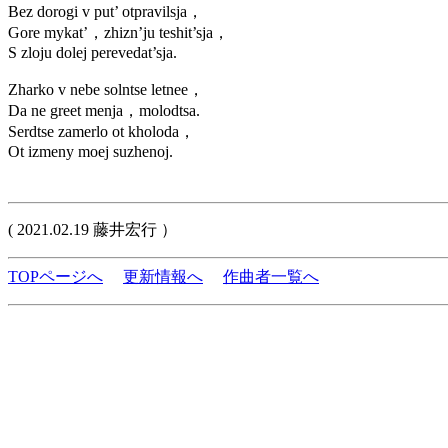
Bez dorogi v put’ otpravilsja，
Gore mykat’，zhizn’ju teshit’sja，
S zloju dolej perevedat’sja.
Zharko v nebe solntse letnee，
Da ne greet menja，molodtsa.
Serdtse zamerlo ot kholoda，
Ot izmeny moej suzhenoj.
( 2021.02.19 藤井宏行 ）
TOPページへ
更新情報へ
作曲者一覧へ