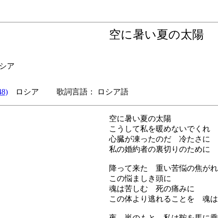
空に暑い夏の太
シア
8)
ロシア 歌詞言語： ロシア語
空に暑い夏の太陽
こうして私を暖めないでくれ 
心臓が凍ったのだ 冷たさに
私の婚約者の裏切りのために
降って来た 重い苦悩の焦がれ
この悩ましき頭に
魂は苦しむ 死の痛みに
この体より逃れることを 魂は
夜 嵐のもと 私は鞍を馬に乗