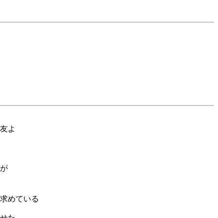
陽
友よ
が
求めている
せた、