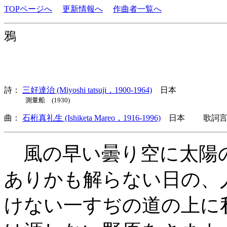
TOPページへ
更新情報へ
作曲者一覧へ
鴉
詩：
三好達治 (Miyoshi tatsuji，1900-1964)
日本
測量船 (1930)
曲：
石桁真礼生 (Ishiketa Mareo，1916-1996)
日本 歌詞言語
風の早い曇り空に太陽
ありかも解らない日の、
けない一すぢの道の上に