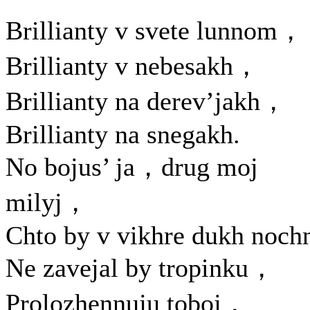
Brillianty v svete lunnom，
Brillianty v nebesakh，
Brillianty na derev’jakh，
Brillianty na snegakh.
No bojus’ ja，drug moj
milyj，
Chto by v vikhre dukh noch
Ne zavejal by tropinku，
Prolozhennuju toboj，