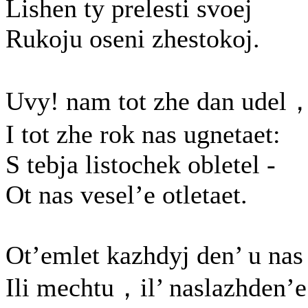
Lishen ty prelesti svoej
Rukoju oseni zhestokoj.
Uvy! nam tot zhe dan udel
I tot zhe rok nas ugnetaet:
S tebja listochek obletel -
Ot nas vesel’e otletaet.
Ot’emlet kazhdyj den’ u nas
Ili mechtu，il’ naslazhden’e