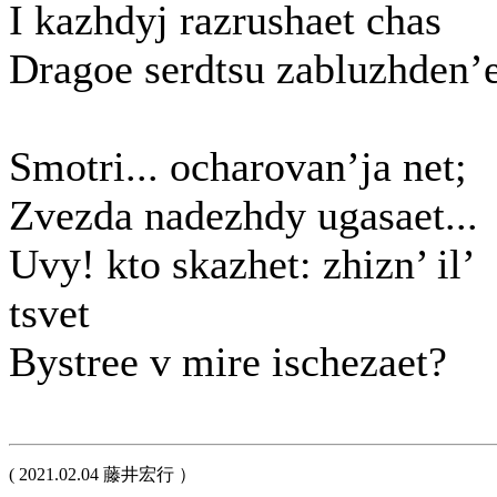
I kazhdyj razrushaet chas
Dragoe serdtsu zabluzhden’e
Smotri... ocharovan’ja net;
Zvezda nadezhdy ugasaet...
Uvy! kto skazhet: zhizn’ il’
tsvet
Bystree v mire ischezaet?
( 2021.02.04 藤井宏行 ）