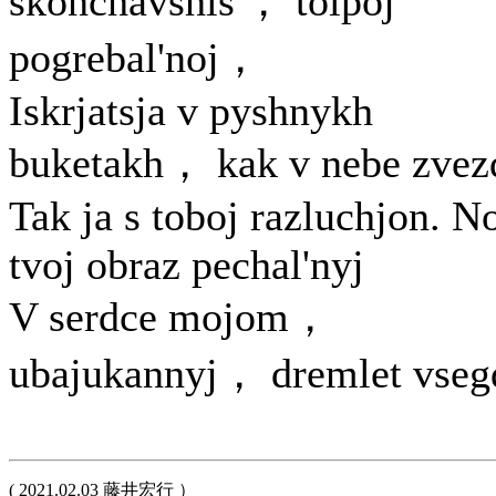
skonchavshis'， tolpoj
pogrebal'noj，
Iskrjatsja v pyshnykh
buketakh， kak v nebe zvez
Tak ja s toboj razluchjon. N
tvoj obraz pechal'nyj
V serdce mojom，
ubajukannyj， dremlet vseg
( 2021.02.03 藤井宏行 ）