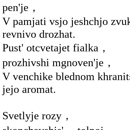
pen'je，
V pamjati vsjo jeshchjo zvu
revnivo drozhat.
Pust' otcvetajet fialka，
prozhivshi mgnoven'je，
V venchike blednom khranit
jejo aromat.
Svetlyje rozy，