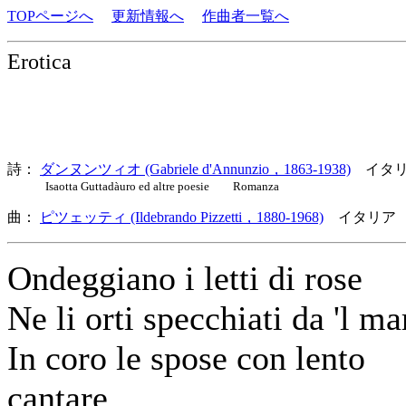
TOPページへ
更新情報へ
作曲者一覧へ
Erotica
詩：
ダンヌンツィオ (Gabriele d'Annunzio，1863-1938)
イタリ
Isaotta Guttadàuro ed altre poesie Romanza
曲：
ピツェッティ (Ildebrando Pizzetti，1880-1968)
イタリア 
Ondeggiano i letti di rose
Ne li orti specchiati da 'l ma
In coro le spose con lento
cantare