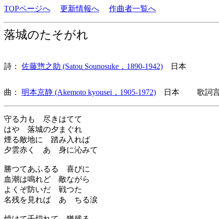
TOPページへ
更新情報へ
作曲者一覧へ
落城のたそがれ
詩：
佐藤惣之助 (Satou Sounosuke，1890-1942)
日本
曲：
明本京静 (Akemoto kyousei，1905-1972)
日本 歌詞言語
守る力も 尽きはてて
はや 落城の夕まぐれ
煙る敵地に 踏み入れば
夕雲赤く あゝ身に沁みて
勝つてあふるる 喜びに
血潮は鳴れど 敵ながら
よくぞ防いだ 戦つた
名残を見れば あゝちる涙
焼けて千切れて 猶残る