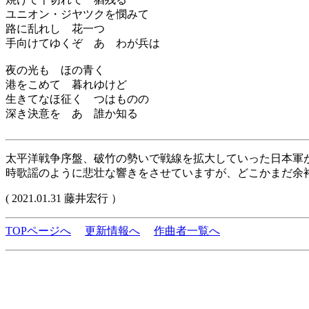
ユニオン・ジヤツクを憫みて
路に乱れし 花一つ
手向けてゆくぞ あゝわが兵は
夜の光も ほの青く
港をこめて 暮れゆけど
生きてなほ征く つはものの
深き決意を あゝ誰か知る
太平洋戦争序盤、破竹の勢いで戦線を拡大していった日本軍
時歌謡のように悲壮な響きをさせていますが、どこかまだ余
( 2021.01.31 藤井宏行 ）
TOPページへ
更新情報へ
作曲者一覧へ