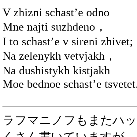
V zhizni schast’e odno
Mne najti suzhdeno，
I to schast’e v sireni zhivet;
Na zelenykh vetvjakh，
Na dushistykh kistjakh
Moe bednoe schast’e tsvetet.
ラフマニノフもまたハッ
くさん書いていますが、