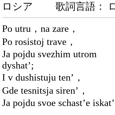
ロシア 歌詞言語： 
Po utru，na zare，
Po rosistoj trave，
Ja pojdu svezhim utrom
dyshat’;
I v dushistuju ten’，
Gde tesnitsja siren’，
Ja pojdu svoe schast’e iskat’.