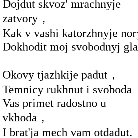
Dojdut skvoz' mrachnyje
zatvory，
Kak v vashi katorzhnyje nor
Dokhodit moj svobodnyj gla
Okovy tjazhkije padut，
Temnicy rukhnut i svoboda
Vas primet radostno u
vkhoda，
I brat'ja mech vam otdadut.