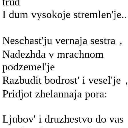
trud
I dum vysokoje stremlen'je..
Neschast'ju vernaja sestra，
Nadezhda v mrachnom
podzemel'je
Razbudit bodrost' i vesel'je
Pridjot zhelannaja pora:
Ljubov' i druzhestvo do vas