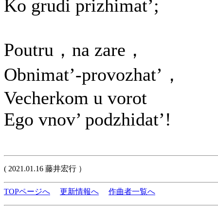
Ko grudi prizhimat’;
Poutru，na zare，
Obnimat’-provozhat’，
Vecherkom u vorot
Ego vnov’ podzhidat’!
( 2021.01.16 藤井宏行 ）
TOPページへ
更新情報へ
作曲者一覧へ