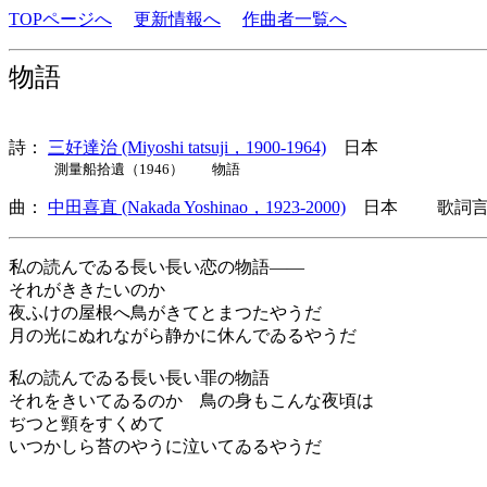
TOPページへ
更新情報へ
作曲者一覧へ
物語
詩：
三好達治 (Miyoshi tatsuji，1900-1964)
日本
測量船拾遺（1946） 物語
曲：
中田喜直 (Nakada Yoshinao，1923-2000)
日本 歌詞言語
私の読んでゐる長い長い恋の物語――
それがききたいのか
夜ふけの屋根へ鳥がきてとまつたやうだ
月の光にぬれながら静かに休んでゐるやうだ
私の読んでゐる長い長い罪の物語
それをきいてゐるのか 鳥の身もこんな夜頃は
ぢつと頸をすくめて
いつかしら苔のやうに泣いてゐるやうだ