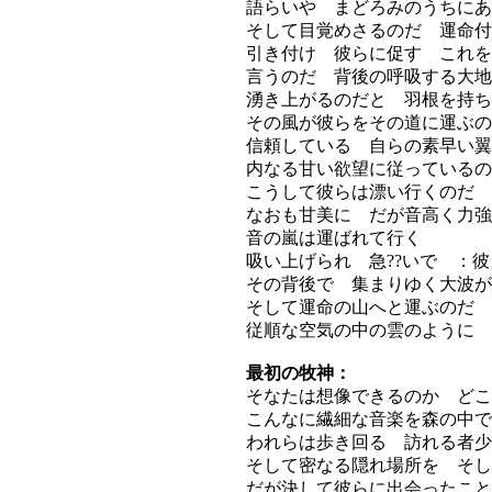
語らいや まどろみのうちにあ
そして目覚めさるのだ 運命付
引き付け 彼らに促す これを
言うのだ 背後の呼吸する大地
湧き上がるのだと 羽根を持ち
その風が彼らをその道に運ぶの
信頼している 自らの素早い翼
内なる甘い欲望に従っているの
こうして彼らは漂い行くのだ 
なおも甘美に だが音高く力強
音の嵐は運ばれて行く
吸い上げられ 急??いで ：
その背後で 集まりゆく大波が
そして運命の山へと運ぶのだ
従順な空気の中の雲のように
最初の牧神：
そなたは想像できるのか どこ
こんなに繊細な音楽を森の中で
われらは歩き回る 訪れる者少
そして密なる隠れ場所を そし
だが決して彼らに出会ったこと