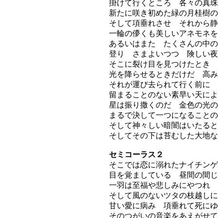
掛けて行くところ 各々の真珠
新たに咲き初めた緑の月桂樹の
そして項垂れさせ それから静
一輪の儚くも美しいアネモネを
あるいはまた たくさんの中の
登り さまよいつつ 険しい夜
そこに裂け目を見つけたとき 
光を降らせるときだけだ 高み
それが運び去られて行く前に
留まることのない素早い天によ
星は振り撒くのだ 金色の光の
まるで決して一つになることの
そして神々しい暗闇はいたると
そしてその下は苔むした大地な
セミコーラス２
そこでは恋に溺れたナイチンゲ
目を覚ましている 昼間の間じ
一羽は至福や悲しみにやつれ
そして風のないツタの枝越しに
甘い愛に病み 項垂れて死にゆ
そのつがいの音楽をあえがせて