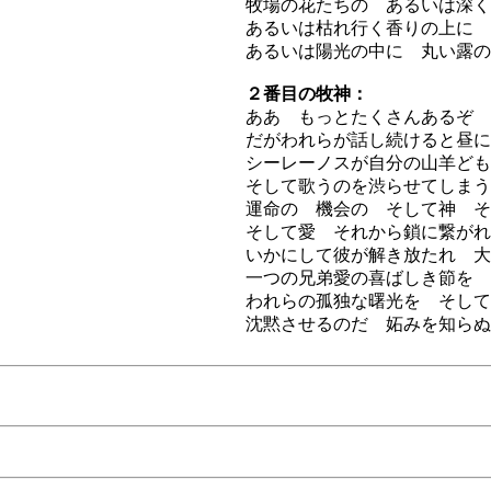
牧場の花たちの あるいは深く
あるいは枯れ行く香りの上に 
あるいは陽光の中に 丸い露の
２番目の牧神：
ああ もっとたくさんあるぞ 
だがわれらが話し続けると昼に
シーレーノスが自分の山羊ども
そして歌うのを渋らせてしまう
運命の 機会の そして神 そ
そして愛 それから鎖に繋がれ
いかにして彼が解き放たれ 大
一つの兄弟愛の喜ばしき節を 
われらの孤独な曙光を そして
沈黙させるのだ 妬みを知らぬ