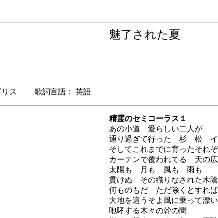
魅了された夏
リス 歌詞言語： 英語
精霊のセミコーラス１
あの小道 愛らしい二人が
通り過ぎて行った 杉 松 イ
そしてこれまでに育ったそれぞ
カーテンで覆われてる 天の広
太陽も 月も 風も 雨も
貫けぬ その織りなされた木陰
何ものもだ ただ除くとすれば
大地を這うそよ風に乗って漂い
咆哮する木々の幹の間