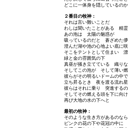
どこに一体身を隠しているのか
２番目の牧神：
それは言い難いことだ
わしは聞いたことがある 精霊
あの泡は 太陽の魅惑が
吸っているのだと 蒼ざめた儚
澄んだ湖や池の心地よい底に咲
そこをテントとして住まい 漂
緑と金の雰囲気の下
真昼が掻き立てている 織りな
そしてこの泡が そして薄い燃
彼らがその明るいドームの中で
立ち昇るとき 夜を渡る流れ星
彼らはそれに乗り 突進するの
そしてその燃える頭を下に向け
再び大地の水の下へと
最初の牧神：
そのような生き方があるのなら
ピンクの花の下や花冠の中に