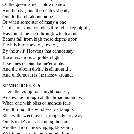
Of the green laurel，blown anew，
And bends，and then fades silently，
One frail and fair anemone:
Or when some star of many a one
That climbs and wanders through steep night，
Has found the cleft through which alone
Beams fall from high those depths upon
Ere it is borne away，away，
By the swift Heavens that cannot stay，
It scatters drops of golden light，
Like lines of rain that ne'er unite:
And the gloom divine is all around，
And underneath is the mossy ground.
SEMICHORUS 2:
There the voluptuous nightingales，
Are awake through all the broad noonday.
When one with bliss or sadness fails，
And through the windless ivy-boughs，
Sick with sweet love，droops dying away
On its mate's music-panting bosom;
Another from the swinging blossom，
Watching to catch the languid close