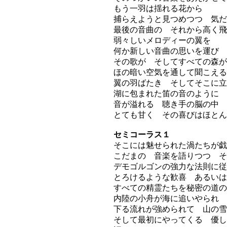
もう一羽は揺れる花から
捕らえようと見つめつつ 気だ
最後の音曲の それから高く飛
弱々しいメロディーの翼を
何か新しい音曲の思いを運び
その歌が そしてすべての森が
ほの暗い空気を通して聞こえる
翼の羽ばたき そしてそこに立
湖に包まれた笛の音のように
音が溢れる 聴き手の脳の中
とても甘く その喜びはほとん
セミコーラス１
そこには魅せられた渦たちが戯
こだまの 音楽を語りつつ そ
デモゴルゴンの強力な法則に従
とろけるような歓喜 あるいは
すべての精霊たちを秘密の道の
内陸の小舟が海に追いやられ
下る流れが強められて 山の雪
そして最初にやってくる 優し