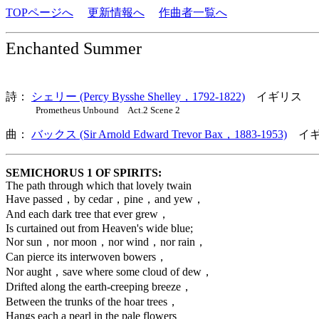
TOPページへ
更新情報へ
作曲者一覧へ
Enchanted Summer
詩：
シェリー (Percy Bysshe Shelley，1792-1822)
イギリス
Prometheus Unbound Act.2 Scene 2
曲：
バックス (Sir Arnold Edward Trevor Bax，1883-1953)
イギ
SEMICHORUS 1 OF SPIRITS:
The path through which that lovely twain
Have passed，by cedar，pine，and yew，
And each dark tree that ever grew，
Is curtained out from Heaven's wide blue;
Nor sun，nor moon，nor wind，nor rain，
Can pierce its interwoven bowers，
Nor aught，save where some cloud of dew，
Drifted along the earth-creeping breeze，
Between the trunks of the hoar trees，
Hangs each a pearl in the pale flowers