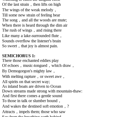
Of the last strain，then lifts on high
The wings of the weak melody，
Till some new strain of feeling bear
The song，and all the woods are mute;
When there is heard through the dim air
The rush of wings，and rising there
Like many a lake-surrounded flute，
Sounds overflow the listener's brain
So sweet，that joy is almost pain.
SEMICHORUS 1:
There those enchanted eddies play
Of echoes，music-tongued，which draw，
By Demogorgon's mighty law，
With melting rapture，or sweet awe，
All spirits on that secret way;
As inland boats are driven to Ocean
Down streams made strong with mountain-thaw:
And first there comes a gentle sound
To those in talk or slumber bound，
And wakes the destined soft emotion，?
Attracts，impels them; those who saw
Say from the breathing earth behind