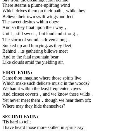
There steams a plume-uplifting wind
Which drives them on their path，while they
Believe their own swift wings and feet
The sweet desires within obey:
And so they float upon their way，
Until，still sweet，but loud and strong，
The storm of sound is driven along，
Sucked up and hurrying: as they fleet
Behind，its gathering billows meet
And to the fatal mountain bear
Like clouds amid the yielding air.
FIRST FAUN:
Canst thou imagine where those spirits live
Which make such delicate music in the woods?
We haunt within the least frequented caves
And closest coverts，and we know these wilds，
Yet never meet them，though we hear them oft:
Where may they hide themselves?
SECOND FAUN:
'Tis hard to tell;
I have heard those more skilled in spirits say，