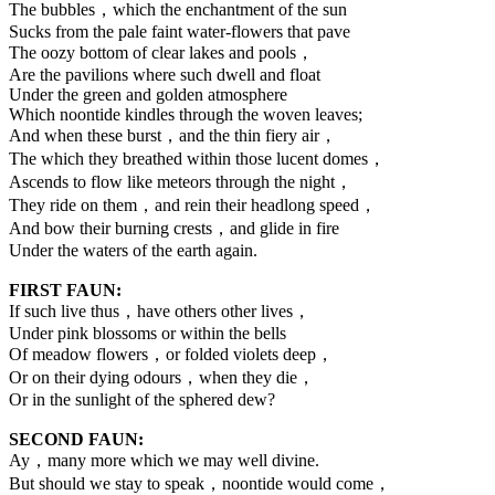
The bubbles，which the enchantment of the sun
Sucks from the pale faint water-flowers that pave
The oozy bottom of clear lakes and pools，
Are the pavilions where such dwell and float
Under the green and golden atmosphere
Which noontide kindles through the woven leaves;
And when these burst，and the thin fiery air，
The which they breathed within those lucent domes，
Ascends to flow like meteors through the night，
They ride on them，and rein their headlong speed，
And bow their burning crests，and glide in fire
Under the waters of the earth again.
FIRST FAUN:
If such live thus，have others other lives，
Under pink blossoms or within the bells
Of meadow flowers，or folded violets deep，
Or on their dying odours，when they die，
Or in the sunlight of the sphered dew?
SECOND FAUN:
Ay，many more which we may well divine.
But should we stay to speak，noontide would come，