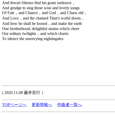
And thwart Silenus find his goats undrawn，
And grudge to sing those wise and lovely songs
Of Fate，and Chance，and God，and Chaos old，
And Love，and the chained Titan's woful doom，
And how he shall be loosed，and make the earth
One brotherhood: delightful strains which cheer
Our solitary twilights，and which charm
To silence the unenvying nightingales.
( 2020.11.08 藤井宏行 ）
TOPページへ
更新情報へ
作曲者一覧へ