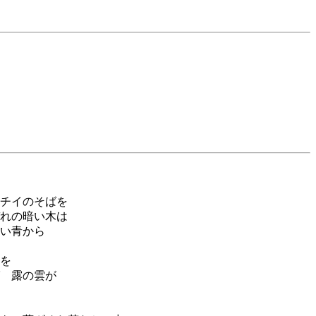
チイのそばを
れの暗い木は
い青から
を
 露の雲が