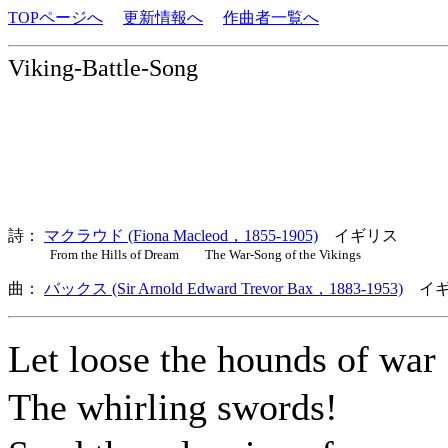
TOPページへ
更新情報へ
作曲者一覧へ
Viking-Battle-Song
詩：
マクラウド (Fiona Macleod，1855-1905)
イギリス
From the Hills of Dream The War-Song of the Vikings
曲：
バックス (Sir Arnold Edward Trevor Bax，1883-1953)
イギ
Let loose the hounds of wa
The whirling swords!