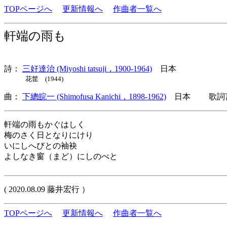
TOPページへ
更新情報へ
作曲者一覧へ
軒端の雨も
詩：
三好達治 (Miyoshi tatsuji，1900-1964)
日本
花筐 (1944)
曲：
下總皖一 (Shimofusa Kanichi，1898-1962)
日本 歌詞言
軒端の雨もかぐはしく
梅のさく日となりにけり
いにしへびとの袖袂
よしなき窗（まど）にしのべと
( 2020.08.09 藤井宏行 ）
TOPページへ
更新情報へ
作曲者一覧へ