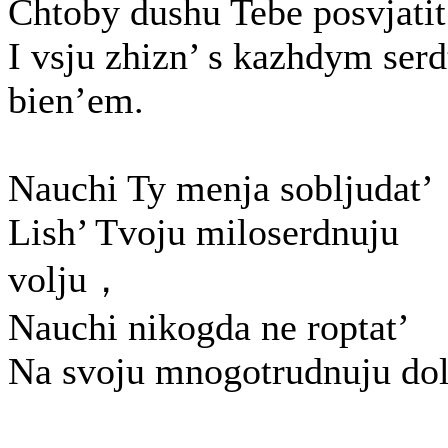
Chtoby dushu Tebe posvjatit
I vsju zhizn’ s kazhdym serd
bien’em.
Nauchi Ty menja sobljudat’
Lish’ Tvoju miloserdnuju
volju，
Nauchi nikogda ne roptat’
Na svoju mnogotrudnuju dol