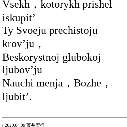
Vsekh，kotorykh prishel
iskupit’
Ty Svoeju prechistoju
krov’ju，
Beskorystnoj glubokoj
ljubov’ju
Nauchi menja，Bozhe，
ljubit’.
( 2020.04.09 藤井宏行 ）