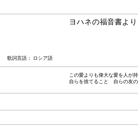
ヨハネの福音書よ
歌詞言語： ロシア語
この愛よりも偉大な愛を人が持
自らを捨てること 自らの友の