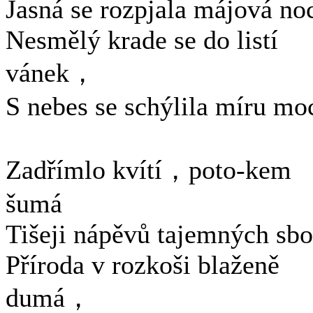
Jasná se rozpjala májová no
Nesmělý krade se do listí
vánek，
S nebes se schýlila míru mo
Zadřímlo kvítí，poto-kem
šumá
Tišeji nápěvů tajemných sbo
Příroda v rozkoši blaženě
dumá，