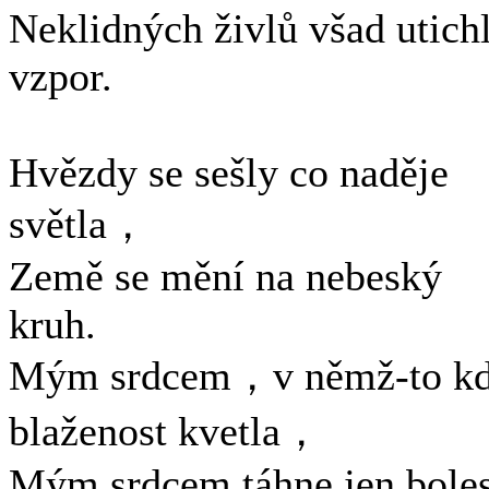
Neklidných živlů všad utich
vzpor.
Hvězdy se sešly co naděje
světla，
Země se mění na nebeský
kruh.
Mým srdcem，v němž-to k
blaženost kvetla，
Mým srdcem táhne jen boles