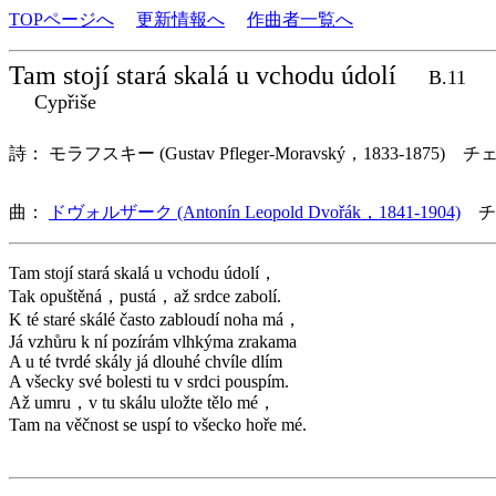
TOPページへ
更新情報へ
作曲者一覧へ
Tam stojí stará skalá u vchodu údolí
B.11
Cypřiše
詩： モラフスキー (Gustav Pfleger-Moravský，1833-1875) チ
曲：
ドヴォルザーク (Antonín Leopold Dvořák，1841-1904)
チ
Tam stojí stará skalá u vchodu údolí，
Tak opuštěná，pustá，až srdce zabolí.
K té staré skálé často zabloudí noha má，
Já vzhůru k ní pozírám vlhkýma zrakama
A u té tvrdé skály já dlouhé chvíle dlím
A všecky své bolesti tu v srdci pouspím.
Až umru，v tu skálu uložte tělo mé，
Tam na věčnost se uspí to všecko hoře mé.