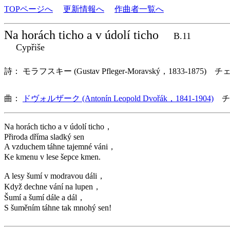
TOPページへ
更新情報へ
作曲者一覧へ
Na horách ticho a v údolí ticho
B.11
Cypřiše
詩： モラフスキー (Gustav Pfleger-Moravský，1833-1875) チ
曲：
ドヴォルザーク (Antonín Leopold Dvořák，1841-1904)
チ
Na horách ticho a v údolí ticho，
Přiroda dříma sladký sen
A vzduchem táhne tajemné váni，
Ke kmenu v lese šepce kmen.
A lesy šumí v modravou dáli，
Když dechne vání na lupen，
Šumí a šumí dále a dál，
S šuměním táhne tak mnohý sen!